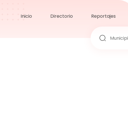
Inicio
Directorio
Reportajes
Inicio
Directorio
Ayuntamientos
Provincias
Comarcas
Comunidades
Reportajes
Actualidad
Artículos
Noticias
Noticias sobre la España Vaciada