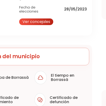
Fecha de
28/05/2023
elecciones
Ver concejales
 del municipio
El tiempo en
pa de Borrassà
Borrassà
ificado de
Certificado de
miento
defunción