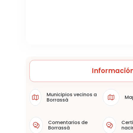
Información
Municipios vecinos a
Ma
Borrassà
Comentarios de
Cert
Borrassà
naci