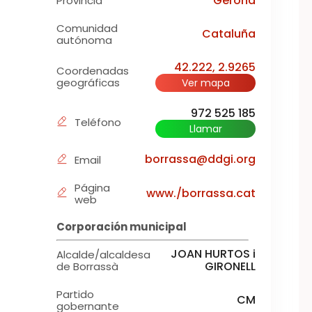
Gerona
Provincia
Comunidad
Cataluña
autónoma
42.222, 2.9265
Coordenadas
geográficas
Ver mapa
972 525 185
Teléfono
Llamar
borrassa@ddgi.org
Email
Página
www./borrassa.cat
web
Corporación municipal
JOAN HURTOS i
Alcalde/alcaldesa
GIRONELL
de Borrassà
Partido
CM
gobernante