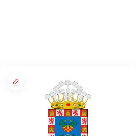
Secciones
Agenda de eventos
Planear tu ruta de viaje
Foros
La España Vaciada
Municipios premiados
Pueblos asombrosos
Mi cuenta