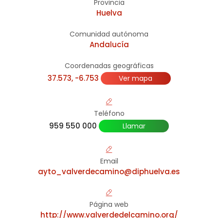
Provincia
Huelva
Comunidad autónoma
Andalucía
Coordenadas geográficas
37.573, -6.753
Ver mapa
Teléfono
959 550 000
Llamar
Email
ayto_valverdecamino@diphuelva.es
Página web
http://www.valverdedelcamino.org/