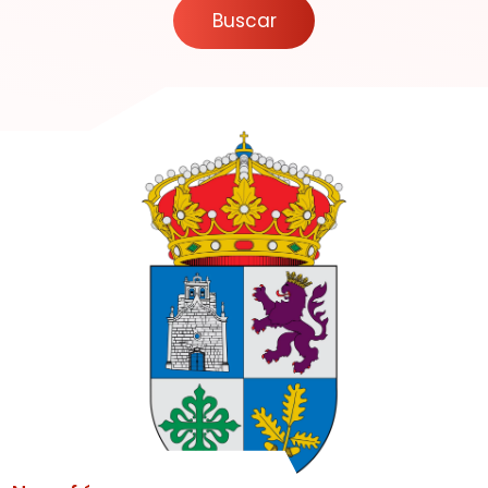
Secciones
Buscar
Agenda de eventos
Planear tu ruta de viaje
Foros
La España Vaciada
Municipios premiados
Pueblos asombrosos
Mi cuenta