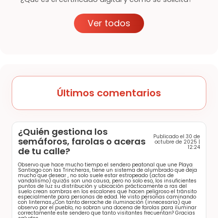
Ver todos
Últimos comentarios
¿Quién gestiona los
Publicado el 30 de
semáforos, farolas o aceras
octubre de 2025 |
12:24
de tu calle?
Observo que hace mucho tiempo el sendero peatonal que une Playa
Santiago con las Trincheras, tiene un sistema de alumbrado que deja
mucho que desear , no solo suele estar estropeado (actos de
vandalismo) quizás son una causa, pero no solo eso, los insuficientes
puntos de luz su distribución y ubicación prácticamente a ras del
suelo crean sombras en los escalones que hacen peligroso el tránsito
especialmente para personas de edad. He visto personas caminando
con linternas.¿Con tanto derroche de iluminación (innecesaria) que
observo por el pueblo, no sobran una docena de farolas para iluminar
correctamente este sendero que tanto visitantes frecuentan? Gracias