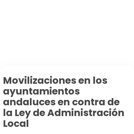
Secciones
Agenda de eventos
Planear tu ruta de viaje
Foros
La España Vaciada
Municipios premiados
Pueblos asombrosos
Mi cuenta
Movilizaciones en los
ayuntamientos
andaluces en contra de
la Ley de Administración
Local