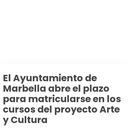
Secciones
Agenda de eventos
Planear tu ruta de viaje
Foros
La España Vaciada
Municipios premiados
Pueblos asombrosos
Mi cuenta
El Ayuntamiento de
Marbella abre el plazo
para matricularse en los
cursos del proyecto Arte
y Cultura