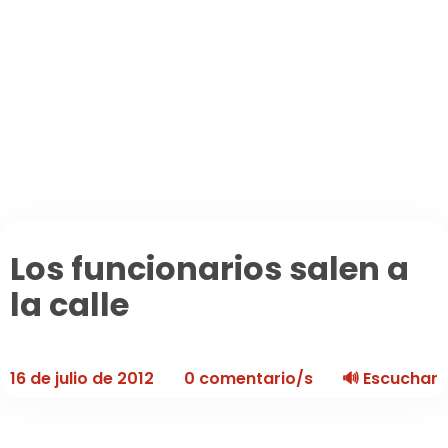
Secciones
Agenda de eventos
Planear tu ruta de viaje
Foros
La España Vaciada
Municipios premiados
Pueblos asombrosos
Mi cuenta
Los funcionarios salen a
la calle
16 de julio de 2012
0 comentario/s
🔊 Escuchar