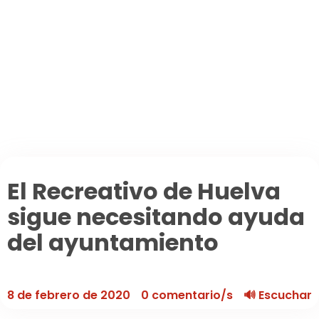
Secciones
Agenda de eventos
Planear tu ruta de viaje
Foros
La España Vaciada
Municipios premiados
Pueblos asombrosos
Mi cuenta
El Recreativo de Huelva
sigue necesitando ayuda
del ayuntamiento
8 de febrero de 2020
0 comentario/s
🔊 Escuchar