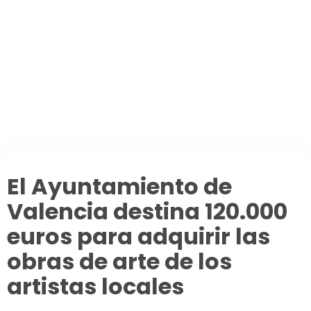
Secciones
Agenda de eventos
Planear tu ruta de viaje
Foros
La España Vaciada
Municipios premiados
Pueblos asombrosos
Mi cuenta
El Ayuntamiento de
Valencia destina 120.000
euros para adquirir las
obras de arte de los
artistas locales