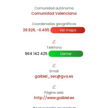
Comunidad autónoma
Comunidad Valenciana
Coordenadas geográficas
39.926, -0.495
Ver mapa
Teléfono
964 142 425
Llamar
Email
gaibiel_sec@gva.es
Página web
http://www.gaibiel.es