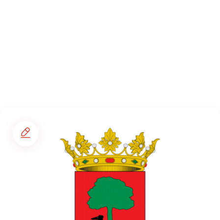
Secciones
Agenda de eventos
Planear tu ruta de viaje
Foros
La España Vaciada
Municipios premiados
Pueblos asombrosos
Mi cuenta