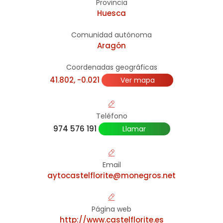
Provincia
Huesca
Comunidad autónoma
Aragón
Coordenadas geográficas
41.802, -0.021
Ver mapa
Teléfono
974 576 191
Llamar
Email
aytocastelflorite@monegros.net
Página web
http://www.castelflorite.es