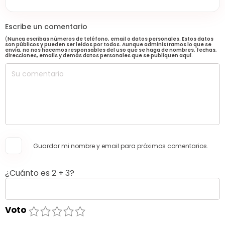
Escribe un comentario
(
Nunca escribas números de teléfono, email o datos personales. Estos datos
son públicos y pueden ser leidos por todos. Aunque administramos lo que se
envía, no nos hacemos responsables del uso que se haga de nombres, fechas,
direcciones, emails y demás datos personales que se publiquen aquí.
Guardar mi nombre y email para próximos comentarios.
¿Cuánto es 2 + 3?
Voto
1
2
3
4
5