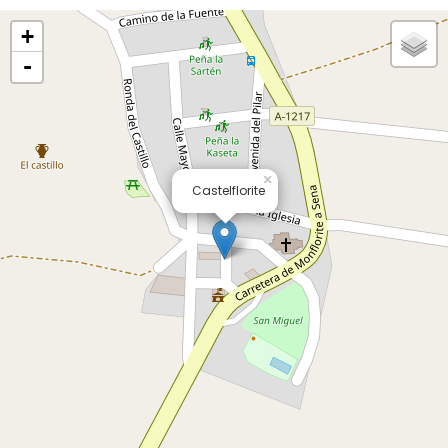
+
-
×
Castelflorite