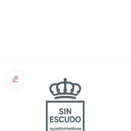
Secciones
Agenda de eventos
Planear tu ruta de viaje
Foros
La España Vaciada
Municipios premiados
Pueblos asombrosos
Mi cuenta